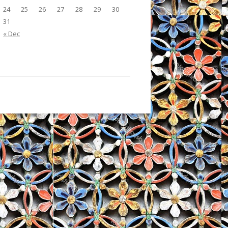
24
25
26
27
28
29
30
31
« Dec