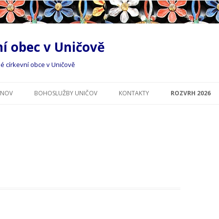
í obec v Uničově
né církevní obce v Uničově
Přejít
k
ÁNOV
BOHOSLUŽBY UNIČOV
KONTAKTY
ROZVRH 2026
obsahu
webu